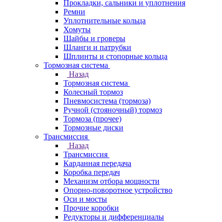
Прокладки, сальники и уплотнения
Ремни
Уплотнительные кольца
Хомуты
Шайбы и гроверы
Шланги и патрубки
Шплинты и стопорные кольца
Тормозная система
Назад
Тормозная система
Колесный тормоз
Пневмосиcтема (тормоза)
Ручной (стояночный) тормоз
Тормоза (прочее)
Тормозные диски
Трансмиссия
Назад
Трансмиссия
Карданная передача
Коробка передач
Механизм отбора мощности
Опорно-поворотное устройство
Оси и мосты
Прочие коробки
Редукторы и дифференциалы