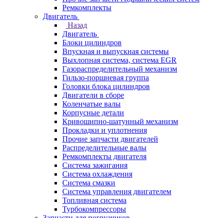
Ремкомплекты
Двигатель
Назад
Двигатель
Блоки цилиндров
Впускная и выпускная системы
Выхлопная система, система EGR
Газораспределительный механизм
Гильзо-поршневая группа
Головки блока цилиндров
Двигатели в сборе
Коленчатые валы
Корпусные детали
Кривошипно-шатунный механизм
Прокладки и уплотнения
Прочие запчасти двигателей
Распределительные валы
Ремкомплекты двигателя
Система зажигания
Система охлаждения
Система смазки
Система управления двигателем
Топливная система
Турбокомпрессоры
Запчасти для погрузчиков