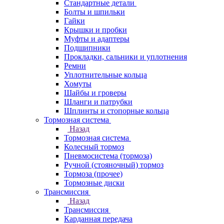
Стандартные детали
Болты и шпильки
Гайки
Крышки и пробки
Муфты и адаптеры
Подшипники
Прокладки, сальники и уплотнения
Ремни
Уплотнительные кольца
Хомуты
Шайбы и гроверы
Шланги и патрубки
Шплинты и стопорные кольца
Тормозная система
Назад
Тормозная система
Колесный тормоз
Пневмосиcтема (тормоза)
Ручной (стояночный) тормоз
Тормоза (прочее)
Тормозные диски
Трансмиссия
Назад
Трансмиссия
Карданная передача