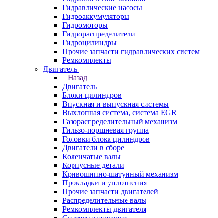
Гидравлические насосы
Гидроаккумуляторы
Гидромоторы
Гидрораспределители
Гидроцилиндры
Прочие запчасти гидравлических систем
Ремкомплекты
Двигатель
Назад
Двигатель
Блоки цилиндров
Впускная и выпускная системы
Выхлопная система, система EGR
Газораспределительный механизм
Гильзо-поршневая группа
Головки блока цилиндров
Двигатели в сборе
Коленчатые валы
Корпусные детали
Кривошипно-шатунный механизм
Прокладки и уплотнения
Прочие запчасти двигателей
Распределительные валы
Ремкомплекты двигателя
Система зажигания