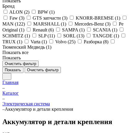
Показать
Бренд
ALON (
2
)
BPW (
1
)
Faw (
3
)
GTS запчасти (
3
)
KNORR-BREMSE (
1
)
MAN (
122
)
MARSHALL (
1
)
Mercedes-Benz (
3
)
Pe
Original (
1
)
Renault (
6
)
SAMPA (
1
)
SCANIA (
1
)
SCHMITZ (
1
)
SLP (
11
)
SORL (
13
)
TANGDE (
1
)
TRUX (
1
)
Varta (
1
)
Volvo (
25
)
Разборка (
8
)
Тюменский Медведь (
1
)
Показать все
Показать
Очистить фильтр
Показать
Очистить фильтр
Главная
–
Каталог
–
Электрическая система
–
Аккумулятор и детали крепления
Аккумулятор и детали крепления