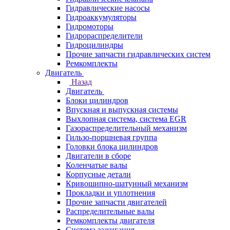
Гидравлические насосы
Гидроаккумуляторы
Гидромоторы
Гидрораспределители
Гидроцилиндры
Прочие запчасти гидравлических систем
Ремкомплекты
Двигатель
Назад
Двигатель
Блоки цилиндров
Впускная и выпускная системы
Выхлопная система, система EGR
Газораспределительный механизм
Гильзо-поршневая группа
Головки блока цилиндров
Двигатели в сборе
Коленчатые валы
Корпусные детали
Кривошипно-шатунный механизм
Прокладки и уплотнения
Прочие запчасти двигателей
Распределительные валы
Ремкомплекты двигателя
Система зажигания