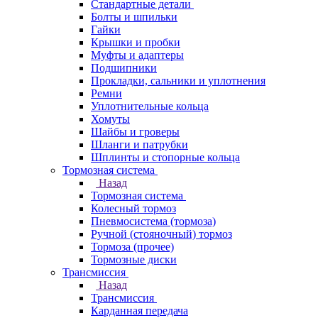
Стандартные детали
Болты и шпильки
Гайки
Крышки и пробки
Муфты и адаптеры
Подшипники
Прокладки, сальники и уплотнения
Ремни
Уплотнительные кольца
Хомуты
Шайбы и гроверы
Шланги и патрубки
Шплинты и стопорные кольца
Тормозная система
Назад
Тормозная система
Колесный тормоз
Пневмосиcтема (тормоза)
Ручной (стояночный) тормоз
Тормоза (прочее)
Тормозные диски
Трансмиссия
Назад
Трансмиссия
Карданная передача