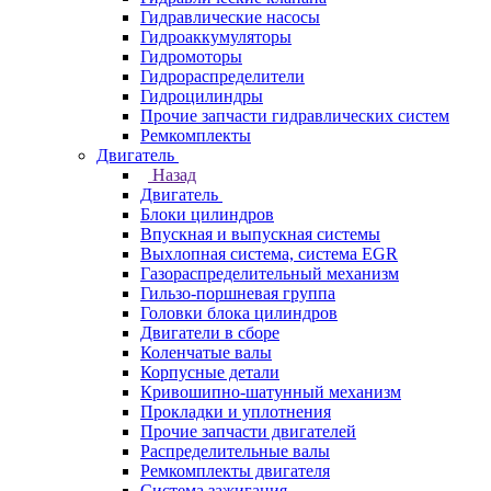
Гидравлические насосы
Гидроаккумуляторы
Гидромоторы
Гидрораспределители
Гидроцилиндры
Прочие запчасти гидравлических систем
Ремкомплекты
Двигатель
Назад
Двигатель
Блоки цилиндров
Впускная и выпускная системы
Выхлопная система, система EGR
Газораспределительный механизм
Гильзо-поршневая группа
Головки блока цилиндров
Двигатели в сборе
Коленчатые валы
Корпусные детали
Кривошипно-шатунный механизм
Прокладки и уплотнения
Прочие запчасти двигателей
Распределительные валы
Ремкомплекты двигателя
Система зажигания