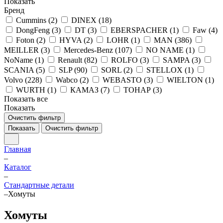
Показать
Бренд
Cummins (
2
)
DINEX (
18
)
DongFeng (
3
)
DT (
3
)
EBERSPACHER (
1
)
Faw (
4
)
Foton (
2
)
HYVA (
2
)
LOHR (
1
)
MAN (
386
)
MEILLER (
3
)
Mercedes-Benz (
107
)
NO NAME (
1
)
NoName (
1
)
Renault (
82
)
ROLFO (
3
)
SAMPA (
3
)
SCANIA (
5
)
SLP (
90
)
SORL (
2
)
STELLOX (
1
)
Volvo (
228
)
Wabco (
2
)
WEBASTO (
3
)
WIELTON (
1
)
WURTH (
1
)
КАМАЗ (
7
)
ТОНАР (
3
)
Показать все
Показать
Очистить фильтр
Показать
Очистить фильтр
Главная
–
Каталог
–
Стандартные детали
–
Хомуты
Хомуты