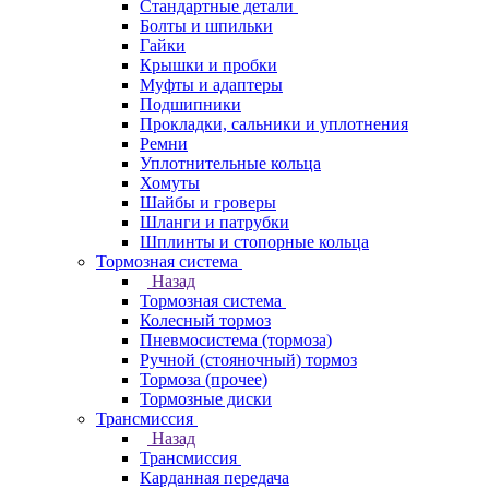
Стандартные детали
Болты и шпильки
Гайки
Крышки и пробки
Муфты и адаптеры
Подшипники
Прокладки, сальники и уплотнения
Ремни
Уплотнительные кольца
Хомуты
Шайбы и гроверы
Шланги и патрубки
Шплинты и стопорные кольца
Тормозная система
Назад
Тормозная система
Колесный тормоз
Пневмосиcтема (тормоза)
Ручной (стояночный) тормоз
Тормоза (прочее)
Тормозные диски
Трансмиссия
Назад
Трансмиссия
Карданная передача