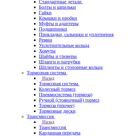
Стандартные детали
Болты и шпильки
Гайки
Крышки и пробки
Муфты и адаптеры
Подшипники
Прокладки, сальники и уплотнения
Ремни
Уплотнительные кольца
Хомуты
Шайбы и гроверы
Шланги и патрубки
Шплинты и стопорные кольца
Тормозная система
Назад
Тормозная система
Колесный тормоз
Пневмосиcтема (тормоза)
Ручной (стояночный) тормоз
Тормоза (прочее)
Тормозные диски
Трансмиссия
Назад
Трансмиссия
Карданная передача