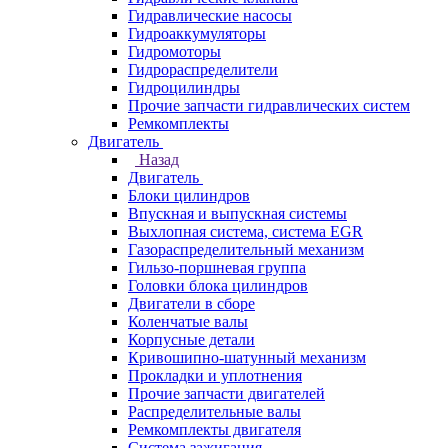
Гидравлические насосы
Гидроаккумуляторы
Гидромоторы
Гидрораспределители
Гидроцилиндры
Прочие запчасти гидравлических систем
Ремкомплекты
Двигатель
Назад
Двигатель
Блоки цилиндров
Впускная и выпускная системы
Выхлопная система, система EGR
Газораспределительный механизм
Гильзо-поршневая группа
Головки блока цилиндров
Двигатели в сборе
Коленчатые валы
Корпусные детали
Кривошипно-шатунный механизм
Прокладки и уплотнения
Прочие запчасти двигателей
Распределительные валы
Ремкомплекты двигателя
Система зажигания