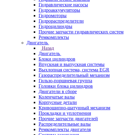
Гидравлические насосы
Гидроаккумуляторы
Гидромоторы
Гидрораспределители
Гидроцилиндры
Прочие запчасти гидравлических систем
Ремкомплекты
Двигатель
Назад
Двигатель
Блоки цилиндров
Впускная и выпускная системы
Выхлопная система, система EGR
Газораспределительный механизм
Гильзо-поршневая группа
Головки блока цилиндров
Двигатели в сборе
Коленчатые валы
Корпусные детали
Кривошипно-шатунный механизм
Прокладки и уплотнения
Прочие запчасти двигателей
Распределительные валы
Ремкомплекты двигателя
Система зажигания