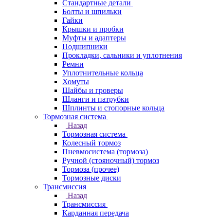
Стандартные детали
Болты и шпильки
Гайки
Крышки и пробки
Муфты и адаптеры
Подшипники
Прокладки, сальники и уплотнения
Ремни
Уплотнительные кольца
Хомуты
Шайбы и гроверы
Шланги и патрубки
Шплинты и стопорные кольца
Тормозная система
Назад
Тормозная система
Колесный тормоз
Пневмосиcтема (тормоза)
Ручной (стояночный) тормоз
Тормоза (прочее)
Тормозные диски
Трансмиссия
Назад
Трансмиссия
Карданная передача