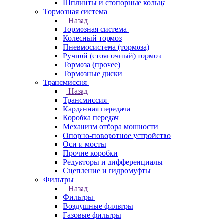
Шплинты и стопорные кольца
Тормозная система
Назад
Тормозная система
Колесный тормоз
Пневмосиcтема (тормоза)
Ручной (стояночный) тормоз
Тормоза (прочее)
Тормозные диски
Трансмиссия
Назад
Трансмиссия
Карданная передача
Коробка передач
Механизм отбора мощности
Опорно-поворотное устройство
Оси и мосты
Прочие коробки
Редукторы и дифференциалы
Сцепление и гидромуфты
Фильтры
Назад
Фильтры
Воздушные фильтры
Газовые фильтры