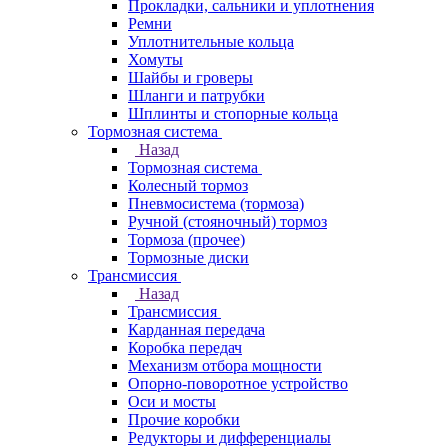
Прокладки, сальники и уплотнения
Ремни
Уплотнительные кольца
Хомуты
Шайбы и гроверы
Шланги и патрубки
Шплинты и стопорные кольца
Тормозная система
Назад
Тормозная система
Колесный тормоз
Пневмосиcтема (тормоза)
Ручной (стояночный) тормоз
Тормоза (прочее)
Тормозные диски
Трансмиссия
Назад
Трансмиссия
Карданная передача
Коробка передач
Механизм отбора мощности
Опорно-поворотное устройство
Оси и мосты
Прочие коробки
Редукторы и дифференциалы