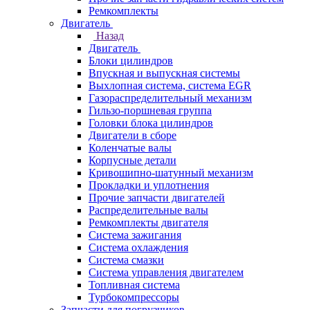
Ремкомплекты
Двигатель
Назад
Двигатель
Блоки цилиндров
Впускная и выпускная системы
Выхлопная система, система EGR
Газораспределительный механизм
Гильзо-поршневая группа
Головки блока цилиндров
Двигатели в сборе
Коленчатые валы
Корпусные детали
Кривошипно-шатунный механизм
Прокладки и уплотнения
Прочие запчасти двигателей
Распределительные валы
Ремкомплекты двигателя
Система зажигания
Система охлаждения
Система смазки
Система управления двигателем
Топливная система
Турбокомпрессоры
Запчасти для погрузчиков