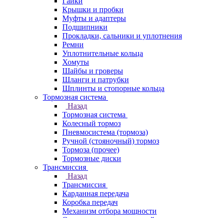
Гайки
Крышки и пробки
Муфты и адаптеры
Подшипники
Прокладки, сальники и уплотнения
Ремни
Уплотнительные кольца
Хомуты
Шайбы и гроверы
Шланги и патрубки
Шплинты и стопорные кольца
Тормозная система
Назад
Тормозная система
Колесный тормоз
Пневмосиcтема (тормоза)
Ручной (стояночный) тормоз
Тормоза (прочее)
Тормозные диски
Трансмиссия
Назад
Трансмиссия
Карданная передача
Коробка передач
Механизм отбора мощности