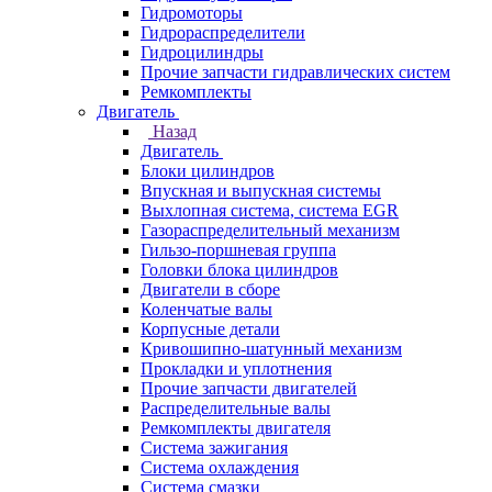
Гидромоторы
Гидрораспределители
Гидроцилиндры
Прочие запчасти гидравлических систем
Ремкомплекты
Двигатель
Назад
Двигатель
Блоки цилиндров
Впускная и выпускная системы
Выхлопная система, система EGR
Газораспределительный механизм
Гильзо-поршневая группа
Головки блока цилиндров
Двигатели в сборе
Коленчатые валы
Корпусные детали
Кривошипно-шатунный механизм
Прокладки и уплотнения
Прочие запчасти двигателей
Распределительные валы
Ремкомплекты двигателя
Система зажигания
Система охлаждения
Система смазки