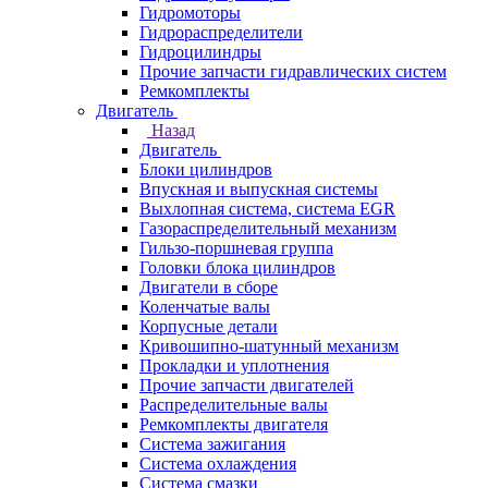
Гидромоторы
Гидрораспределители
Гидроцилиндры
Прочие запчасти гидравлических систем
Ремкомплекты
Двигатель
Назад
Двигатель
Блоки цилиндров
Впускная и выпускная системы
Выхлопная система, система EGR
Газораспределительный механизм
Гильзо-поршневая группа
Головки блока цилиндров
Двигатели в сборе
Коленчатые валы
Корпусные детали
Кривошипно-шатунный механизм
Прокладки и уплотнения
Прочие запчасти двигателей
Распределительные валы
Ремкомплекты двигателя
Система зажигания
Система охлаждения
Система смазки