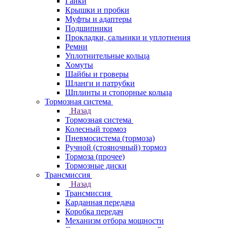
Гайки
Крышки и пробки
Муфты и адаптеры
Подшипники
Прокладки, сальники и уплотнения
Ремни
Уплотнительные кольца
Хомуты
Шайбы и гроверы
Шланги и патрубки
Шплинты и стопорные кольца
Тормозная система
Назад
Тормозная система
Колесный тормоз
Пневмосиcтема (тормоза)
Ручной (стояночный) тормоз
Тормоза (прочее)
Тормозные диски
Трансмиссия
Назад
Трансмиссия
Карданная передача
Коробка передач
Механизм отбора мощности