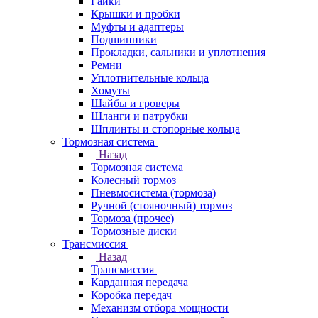
Гайки
Крышки и пробки
Муфты и адаптеры
Подшипники
Прокладки, сальники и уплотнения
Ремни
Уплотнительные кольца
Хомуты
Шайбы и гроверы
Шланги и патрубки
Шплинты и стопорные кольца
Тормозная система
Назад
Тормозная система
Колесный тормоз
Пневмосиcтема (тормоза)
Ручной (стояночный) тормоз
Тормоза (прочее)
Тормозные диски
Трансмиссия
Назад
Трансмиссия
Карданная передача
Коробка передач
Механизм отбора мощности