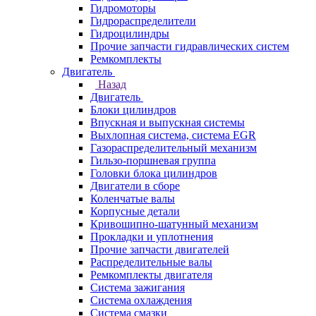
Гидромоторы
Гидрораспределители
Гидроцилиндры
Прочие запчасти гидравлических систем
Ремкомплекты
Двигатель
Назад
Двигатель
Блоки цилиндров
Впускная и выпускная системы
Выхлопная система, система EGR
Газораспределительный механизм
Гильзо-поршневая группа
Головки блока цилиндров
Двигатели в сборе
Коленчатые валы
Корпусные детали
Кривошипно-шатунный механизм
Прокладки и уплотнения
Прочие запчасти двигателей
Распределительные валы
Ремкомплекты двигателя
Система зажигания
Система охлаждения
Система смазки