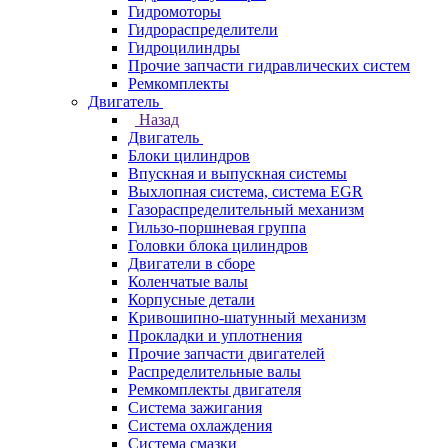
Гидромоторы
Гидрораспределители
Гидроцилиндры
Прочие запчасти гидравлических систем
Ремкомплекты
Двигатель
Назад
Двигатель
Блоки цилиндров
Впускная и выпускная системы
Выхлопная система, система EGR
Газораспределительный механизм
Гильзо-поршневая группа
Головки блока цилиндров
Двигатели в сборе
Коленчатые валы
Корпусные детали
Кривошипно-шатунный механизм
Прокладки и уплотнения
Прочие запчасти двигателей
Распределительные валы
Ремкомплекты двигателя
Система зажигания
Система охлаждения
Система смазки