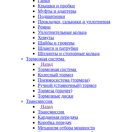
Гайки
Крышки и пробки
Муфты и адаптеры
Подшипники
Прокладки, сальники и уплотнения
Ремни
Уплотнительные кольца
Хомуты
Шайбы и гроверы
Шланги и патрубки
Шплинты и стопорные кольца
Тормозная система
Назад
Тормозная система
Колесный тормоз
Пневмосиcтема (тормоза)
Ручной (стояночный) тормоз
Тормоза (прочее)
Тормозные диски
Трансмиссия
Назад
Трансмиссия
Карданная передача
Коробка передач
Механизм отбора мощности