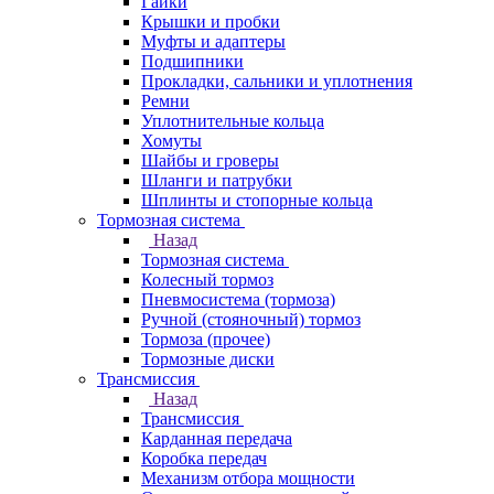
Гайки
Крышки и пробки
Муфты и адаптеры
Подшипники
Прокладки, сальники и уплотнения
Ремни
Уплотнительные кольца
Хомуты
Шайбы и гроверы
Шланги и патрубки
Шплинты и стопорные кольца
Тормозная система
Назад
Тормозная система
Колесный тормоз
Пневмосиcтема (тормоза)
Ручной (стояночный) тормоз
Тормоза (прочее)
Тормозные диски
Трансмиссия
Назад
Трансмиссия
Карданная передача
Коробка передач
Механизм отбора мощности