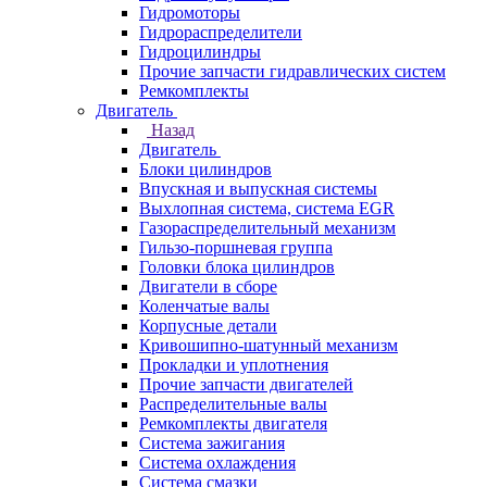
Гидромоторы
Гидрораспределители
Гидроцилиндры
Прочие запчасти гидравлических систем
Ремкомплекты
Двигатель
Назад
Двигатель
Блоки цилиндров
Впускная и выпускная системы
Выхлопная система, система EGR
Газораспределительный механизм
Гильзо-поршневая группа
Головки блока цилиндров
Двигатели в сборе
Коленчатые валы
Корпусные детали
Кривошипно-шатунный механизм
Прокладки и уплотнения
Прочие запчасти двигателей
Распределительные валы
Ремкомплекты двигателя
Система зажигания
Система охлаждения
Система смазки