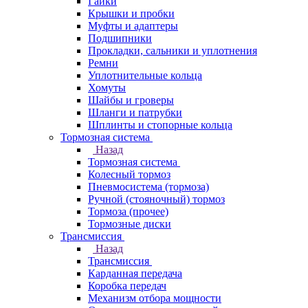
Гайки
Крышки и пробки
Муфты и адаптеры
Подшипники
Прокладки, сальники и уплотнения
Ремни
Уплотнительные кольца
Хомуты
Шайбы и гроверы
Шланги и патрубки
Шплинты и стопорные кольца
Тормозная система
Назад
Тормозная система
Колесный тормоз
Пневмосиcтема (тормоза)
Ручной (стояночный) тормоз
Тормоза (прочее)
Тормозные диски
Трансмиссия
Назад
Трансмиссия
Карданная передача
Коробка передач
Механизм отбора мощности