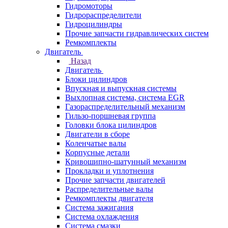
Гидромоторы
Гидрораспределители
Гидроцилиндры
Прочие запчасти гидравлических систем
Ремкомплекты
Двигатель
Назад
Двигатель
Блоки цилиндров
Впускная и выпускная системы
Выхлопная система, система EGR
Газораспределительный механизм
Гильзо-поршневая группа
Головки блока цилиндров
Двигатели в сборе
Коленчатые валы
Корпусные детали
Кривошипно-шатунный механизм
Прокладки и уплотнения
Прочие запчасти двигателей
Распределительные валы
Ремкомплекты двигателя
Система зажигания
Система охлаждения
Система смазки