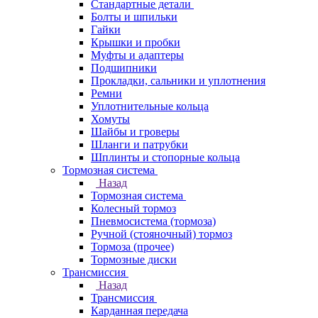
Стандартные детали
Болты и шпильки
Гайки
Крышки и пробки
Муфты и адаптеры
Подшипники
Прокладки, сальники и уплотнения
Ремни
Уплотнительные кольца
Хомуты
Шайбы и гроверы
Шланги и патрубки
Шплинты и стопорные кольца
Тормозная система
Назад
Тормозная система
Колесный тормоз
Пневмосиcтема (тормоза)
Ручной (стояночный) тормоз
Тормоза (прочее)
Тормозные диски
Трансмиссия
Назад
Трансмиссия
Карданная передача