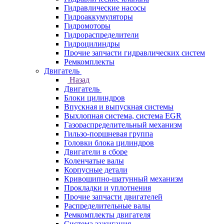
Гидравлические насосы
Гидроаккумуляторы
Гидромоторы
Гидрораспределители
Гидроцилиндры
Прочие запчасти гидравлических систем
Ремкомплекты
Двигатель
Назад
Двигатель
Блоки цилиндров
Впускная и выпускная системы
Выхлопная система, система EGR
Газораспределительный механизм
Гильзо-поршневая группа
Головки блока цилиндров
Двигатели в сборе
Коленчатые валы
Корпусные детали
Кривошипно-шатунный механизм
Прокладки и уплотнения
Прочие запчасти двигателей
Распределительные валы
Ремкомплекты двигателя
Система зажигания