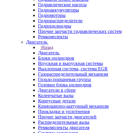
Гидравлические насосы
Гидроаккумуляторы
Гидромоторы
Гидрораспределители
Гидроцилиндры
Прочие запчасти гидравлических систем
Ремкомплекты
Двигатель
Назад
Двигатель
Блоки цилиндров
Впускная и выпускная системы
Выхлопная система, система EGR
Газораспределительный механизм
Гильзо-поршневая группа
Головки блока цилиндров
Двигатели в сборе
Коленчатые валы
Корпусные детали
Кривошипно-шатунный механизм
Прокладки и уплотнения
Прочие запчасти двигателей
Распределительные валы
Ремкомплекты двигателя
Система зажигания