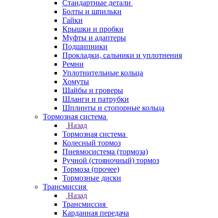
Стандартные детали
Болты и шпильки
Гайки
Крышки и пробки
Муфты и адаптеры
Подшипники
Прокладки, сальники и уплотнения
Ремни
Уплотнительные кольца
Хомуты
Шайбы и гроверы
Шланги и патрубки
Шплинты и стопорные кольца
Тормозная система
Назад
Тормозная система
Колесный тормоз
Пневмосиcтема (тормоза)
Ручной (стояночный) тормоз
Тормоза (прочее)
Тормозные диски
Трансмиссия
Назад
Трансмиссия
Карданная передача