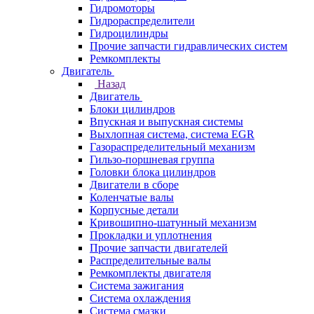
Гидромоторы
Гидрораспределители
Гидроцилиндры
Прочие запчасти гидравлических систем
Ремкомплекты
Двигатель
Назад
Двигатель
Блоки цилиндров
Впускная и выпускная системы
Выхлопная система, система EGR
Газораспределительный механизм
Гильзо-поршневая группа
Головки блока цилиндров
Двигатели в сборе
Коленчатые валы
Корпусные детали
Кривошипно-шатунный механизм
Прокладки и уплотнения
Прочие запчасти двигателей
Распределительные валы
Ремкомплекты двигателя
Система зажигания
Система охлаждения
Система смазки