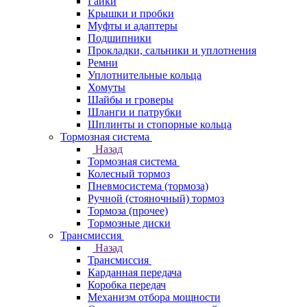
Гайки
Крышки и пробки
Муфты и адаптеры
Подшипники
Прокладки, сальники и уплотнения
Ремни
Уплотнительные кольца
Хомуты
Шайбы и гроверы
Шланги и патрубки
Шплинты и стопорные кольца
Тормозная система
Назад
Тормозная система
Колесный тормоз
Пневмосиcтема (тормоза)
Ручной (стояночный) тормоз
Тормоза (прочее)
Тормозные диски
Трансмиссия
Назад
Трансмиссия
Карданная передача
Коробка передач
Механизм отбора мощности