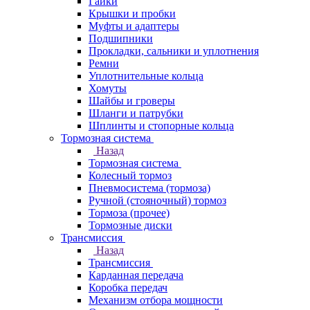
Гайки
Крышки и пробки
Муфты и адаптеры
Подшипники
Прокладки, сальники и уплотнения
Ремни
Уплотнительные кольца
Хомуты
Шайбы и гроверы
Шланги и патрубки
Шплинты и стопорные кольца
Тормозная система
Назад
Тормозная система
Колесный тормоз
Пневмосиcтема (тормоза)
Ручной (стояночный) тормоз
Тормоза (прочее)
Тормозные диски
Трансмиссия
Назад
Трансмиссия
Карданная передача
Коробка передач
Механизм отбора мощности