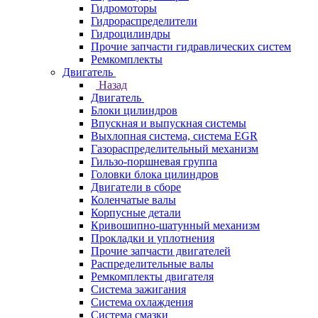
Гидромоторы
Гидрораспределители
Гидроцилиндры
Прочие запчасти гидравлических систем
Ремкомплекты
Двигатель
Назад
Двигатель
Блоки цилиндров
Впускная и выпускная системы
Выхлопная система, система EGR
Газораспределительный механизм
Гильзо-поршневая группа
Головки блока цилиндров
Двигатели в сборе
Коленчатые валы
Корпусные детали
Кривошипно-шатунный механизм
Прокладки и уплотнения
Прочие запчасти двигателей
Распределительные валы
Ремкомплекты двигателя
Система зажигания
Система охлаждения
Система смазки