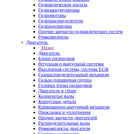
Гидравлические насосы
Гидроаккумуляторы
Гидромоторы
Гидрораспределители
Гидроцилиндры
Прочие запчасти гидравлических систем
Ремкомплекты
Двигатель
Назад
Двигатель
Блоки цилиндров
Впускная и выпускная системы
Выхлопная система, система EGR
Газораспределительный механизм
Гильзо-поршневая группа
Головки блока цилиндров
Двигатели в сборе
Коленчатые валы
Корпусные детали
Кривошипно-шатунный механизм
Прокладки и уплотнения
Прочие запчасти двигателей
Распределительные валы
Ремкомплекты двигателя
Система зажигания