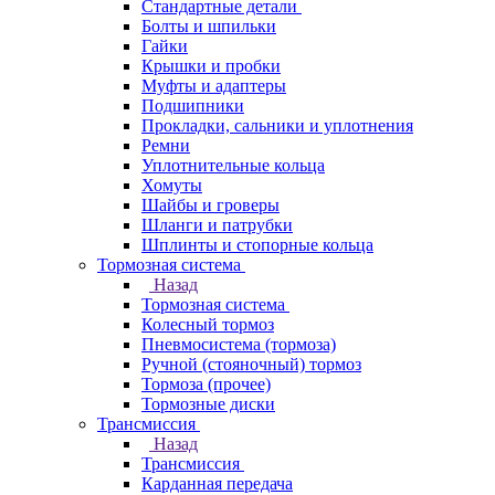
Стандартные детали
Болты и шпильки
Гайки
Крышки и пробки
Муфты и адаптеры
Подшипники
Прокладки, сальники и уплотнения
Ремни
Уплотнительные кольца
Хомуты
Шайбы и гроверы
Шланги и патрубки
Шплинты и стопорные кольца
Тормозная система
Назад
Тормозная система
Колесный тормоз
Пневмосиcтема (тормоза)
Ручной (стояночный) тормоз
Тормоза (прочее)
Тормозные диски
Трансмиссия
Назад
Трансмиссия
Карданная передача