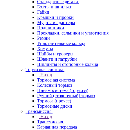
Стандартные детали
Болты и шпильки
Гайки
Крышки и пробки
Муфты и адаптеры
Подшипники
Прокладки, сальники и уплотнения
Ремни
Уплотнительные кольца
Хомуты
Шайбы и гроверы
Шланги и патрубки
Шплинты и стопорные кольца
Тормозная система
Назад
Тормозная система
Колесный тормоз
Пневмосиcтема (тормоза)
Ручной (стояночный) тормоз
Тормоза (прочее)
Тормозные диски
Трансмиссия
Назад
Трансмиссия
Карданная передача