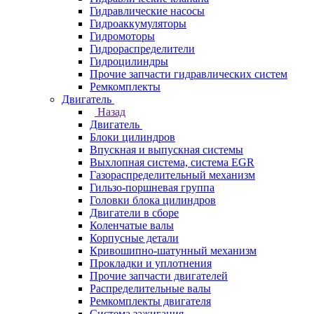
Гидравлические насосы
Гидроаккумуляторы
Гидромоторы
Гидрораспределители
Гидроцилиндры
Прочие запчасти гидравлических систем
Ремкомплекты
Двигатель
Назад
Двигатель
Блоки цилиндров
Впускная и выпускная системы
Выхлопная система, система EGR
Газораспределительный механизм
Гильзо-поршневая группа
Головки блока цилиндров
Двигатели в сборе
Коленчатые валы
Корпусные детали
Кривошипно-шатунный механизм
Прокладки и уплотнения
Прочие запчасти двигателей
Распределительные валы
Ремкомплекты двигателя
Система зажигания