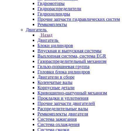
Гидромоторы
Гидрораспределители
Гидроцилиндры
Прочие запчасти гидравлических систем
Ремкомплекты
Двигатель
Назад
Двигатель
Блоки цилиндров
Впускная и выпускная системы
Выхлопная система, система EGR
Газораспределительный механизм
Гильзо-поршневая группа
Головки блока цилиндров
Двигатели в сборе
Коленчатые валы
Корпусные детали
Кривошипно-шатунный механизм
Прокладки и уплотнения
Прочие запчасти двигателей
Распределительные валы
Ремкомплекты двигателя
Система зажигания
Система охлаждения
Система смазки