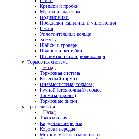
Гайки
Крышки и пробки
Муфты и адаптеры
Подшипники
Прокладки, сальники и уплотнения
Ремни
Уплотнительные кольца
Хомуты
Шайбы и гроверы
Шланги и патрубки
Шплинты и стопорные кольца
Тормозная система
Назад
Тормозная система
Колесный тормоз
Пневмосиcтема (тормоза)
Ручной (стояночный) тормоз
Тормоза (прочее)
Тормозные диски
Трансмиссия
Назад
Трансмиссия
Карданная передача
Коробка передач
Механизм отбора мощности