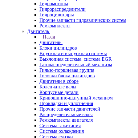
Гидромоторы
Гидрораспределители
Гидроцилиндры
Прочие запчасти гидравлических систем
Ремкомплекты
Двигатель
Назад
Двигатель
Блоки цилиндров
Впускная и выпускная системы
Выхлопная система, система EGR
Газораспределительный механизм
Гильзо-поршневая группа
Головки блока цилиндров
Двигатели в сборе
Коленчатые валы
Корпусные детали
Кривошипно-шатунный механизм
Прокладки и уплотнения
Прочие запчасти двигателей
Распределительные валы
Ремкомплекты двигателя
Система зажигания
Система охлаждения
Система смазки