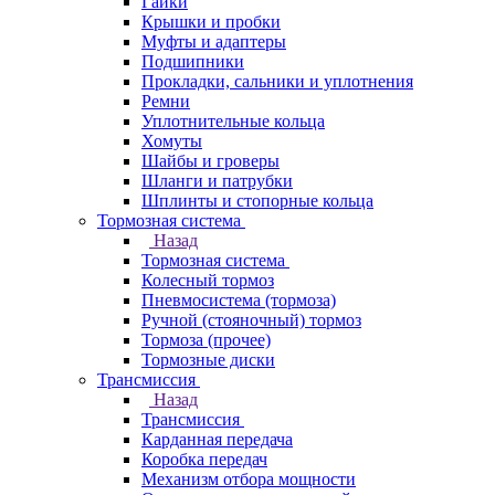
Гайки
Крышки и пробки
Муфты и адаптеры
Подшипники
Прокладки, сальники и уплотнения
Ремни
Уплотнительные кольца
Хомуты
Шайбы и гроверы
Шланги и патрубки
Шплинты и стопорные кольца
Тормозная система
Назад
Тормозная система
Колесный тормоз
Пневмосиcтема (тормоза)
Ручной (стояночный) тормоз
Тормоза (прочее)
Тормозные диски
Трансмиссия
Назад
Трансмиссия
Карданная передача
Коробка передач
Механизм отбора мощности