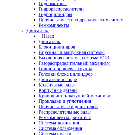
Гидромоторы
Гидрораспределители
Гидроцилиндры
Прочие запчасти гидравлических систем
Ремкомплекты
Двигатель
Назад
Двигатель
Блоки цилиндров
Впускная и выпускная системы
Выхлопная система, система EGR
Газораспределительный механизм
Гильзо-поршневая группа
Головки блока цилиндров
Двигатели в сборе
Коленчатые валы
Корпусные детали
Кривошипно-шатунный механизм
Прокладки и уплотнения
Прочие запчасти двигателей
Распределительные валы
Ремкомплекты двигателя
Система зажигания
Система охлаждения
Система смазки