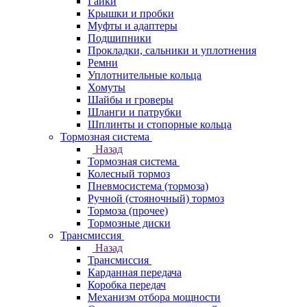
Гайки
Крышки и пробки
Муфты и адаптеры
Подшипники
Прокладки, сальники и уплотнения
Ремни
Уплотнительные кольца
Хомуты
Шайбы и гроверы
Шланги и патрубки
Шплинты и стопорные кольца
Тормозная система
Назад
Тормозная система
Колесный тормоз
Пневмосиcтема (тормоза)
Ручной (стояночный) тормоз
Тормоза (прочее)
Тормозные диски
Трансмиссия
Назад
Трансмиссия
Карданная передача
Коробка передач
Механизм отбора мощности