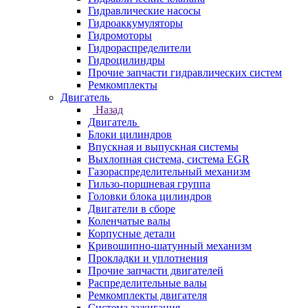
Гидравлические насосы
Гидроаккумуляторы
Гидромоторы
Гидрораспределители
Гидроцилиндры
Прочие запчасти гидравлических систем
Ремкомплекты
Двигатель
Назад
Двигатель
Блоки цилиндров
Впускная и выпускная системы
Выхлопная система, система EGR
Газораспределительный механизм
Гильзо-поршневая группа
Головки блока цилиндров
Двигатели в сборе
Коленчатые валы
Корпусные детали
Кривошипно-шатунный механизм
Прокладки и уплотнения
Прочие запчасти двигателей
Распределительные валы
Ремкомплекты двигателя
Система зажигания