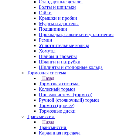
Стандартные детали
Болты и шпильки
Гайки
Крышки и пробки
Муфты и адаптеры
Подшипники
Прокладки, сальники и уплотнения
Ремни
Уплотнительные кольца
Хомуты
Шайбы и гроверы
Шланги и патрубки
Шплинты и стопорные кольца
Тормозная система
Назад
Тормозная система
Колесный тормоз
Пневмосиcтема (тормоза)
Ручной (стояночный) тормоз
Тормоза (прочее)
Тормозные диски
Трансмиссия
Назад
Трансмиссия
Карданная передача