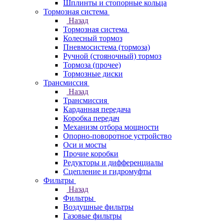
Шплинты и стопорные кольца
Тормозная система
Назад
Тормозная система
Колесный тормоз
Пневмосиcтема (тормоза)
Ручной (стояночный) тормоз
Тормоза (прочее)
Тормозные диски
Трансмиссия
Назад
Трансмиссия
Карданная передача
Коробка передач
Механизм отбора мощности
Опорно-поворотное устройство
Оси и мосты
Прочие коробки
Редукторы и дифференциалы
Сцепление и гидромуфты
Фильтры
Назад
Фильтры
Воздушные фильтры
Газовые фильтры