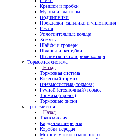
Гайки
Крышки и пробки
Муфты и адаптеры
Подшипники
Прокладки, сальники и уплотнения
Ремни
Уплотнительные кольца
Хомуты
Шайбы и гроверы
Шланги и патрубки
Шплинты и стопорные кольца
Тормозная система
Назад
Тормозная система
Колесный тормоз
Пневмосиcтема (тормоза)
Ручной (стояночный) тормоз
Тормоза (прочее)
Тормозные диски
Трансмиссия
Назад
Трансмиссия
Карданная передача
Коробка передач
Механизм отбора мощности