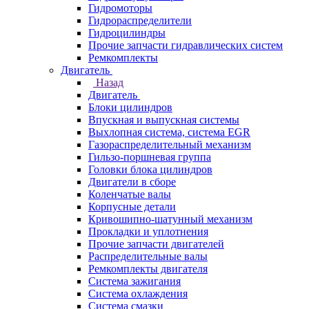
Гидромоторы
Гидрораспределители
Гидроцилиндры
Прочие запчасти гидравлических систем
Ремкомплекты
Двигатель
Назад
Двигатель
Блоки цилиндров
Впускная и выпускная системы
Выхлопная система, система EGR
Газораспределительный механизм
Гильзо-поршневая группа
Головки блока цилиндров
Двигатели в сборе
Коленчатые валы
Корпусные детали
Кривошипно-шатунный механизм
Прокладки и уплотнения
Прочие запчасти двигателей
Распределительные валы
Ремкомплекты двигателя
Система зажигания
Система охлаждения
Система смазки