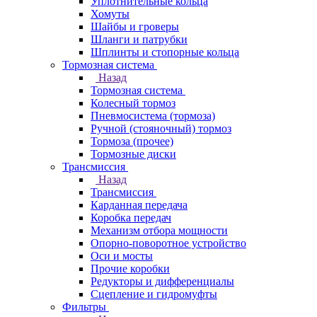
Уплотнительные кольца
Хомуты
Шайбы и гроверы
Шланги и патрубки
Шплинты и стопорные кольца
Тормозная система
Назад
Тормозная система
Колесный тормоз
Пневмосиcтема (тормоза)
Ручной (стояночный) тормоз
Тормоза (прочее)
Тормозные диски
Трансмиссия
Назад
Трансмиссия
Карданная передача
Коробка передач
Механизм отбора мощности
Опорно-поворотное устройство
Оси и мосты
Прочие коробки
Редукторы и дифференциалы
Сцепление и гидромуфты
Фильтры