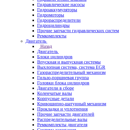
Гидравлические насосы
Гидроаккумуляторы
Гидромоторы
Гидрораспределители
Гидроцилиндры
Прочие запчасти гидравлических систем
Ремкомплекты
Двигатель
Назад
Двигатель
Блоки цилиндров
Впускная и выпускная системы
Выхлопная система, система EGR
Газораспределительный механизм
Гильзо-поршневая группа
Головки блока цилиндров
Двигатели в сборе
Коленчатые валы
Корпусные детали
Кривошипно-шатунный механизм
Прокладки и уплотнения
Прочие запчасти двигателей
Распределительные валы
Ремкомплекты двигателя
Система зажигания