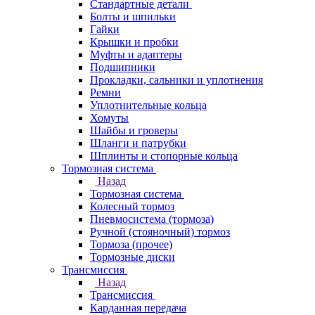
Стандартные детали
Болты и шпильки
Гайки
Крышки и пробки
Муфты и адаптеры
Подшипники
Прокладки, сальники и уплотнения
Ремни
Уплотнительные кольца
Хомуты
Шайбы и гроверы
Шланги и патрубки
Шплинты и стопорные кольца
Тормозная система
Назад
Тормозная система
Колесный тормоз
Пневмосиcтема (тормоза)
Ручной (стояночный) тормоз
Тормоза (прочее)
Тормозные диски
Трансмиссия
Назад
Трансмиссия
Карданная передача