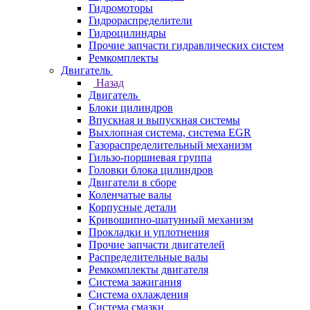
Гидромоторы
Гидрораспределители
Гидроцилиндры
Прочие запчасти гидравлических систем
Ремкомплекты
Двигатель
Назад
Двигатель
Блоки цилиндров
Впускная и выпускная системы
Выхлопная система, система EGR
Газораспределительный механизм
Гильзо-поршневая группа
Головки блока цилиндров
Двигатели в сборе
Коленчатые валы
Корпусные детали
Кривошипно-шатунный механизм
Прокладки и уплотнения
Прочие запчасти двигателей
Распределительные валы
Ремкомплекты двигателя
Система зажигания
Система охлаждения
Система смазки