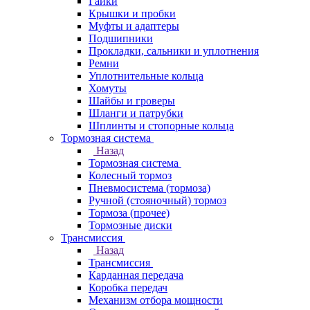
Гайки
Крышки и пробки
Муфты и адаптеры
Подшипники
Прокладки, сальники и уплотнения
Ремни
Уплотнительные кольца
Хомуты
Шайбы и гроверы
Шланги и патрубки
Шплинты и стопорные кольца
Тормозная система
Назад
Тормозная система
Колесный тормоз
Пневмосиcтема (тормоза)
Ручной (стояночный) тормоз
Тормоза (прочее)
Тормозные диски
Трансмиссия
Назад
Трансмиссия
Карданная передача
Коробка передач
Механизм отбора мощности