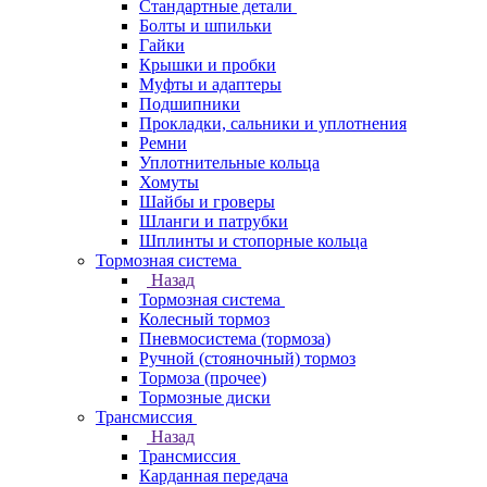
Стандартные детали
Болты и шпильки
Гайки
Крышки и пробки
Муфты и адаптеры
Подшипники
Прокладки, сальники и уплотнения
Ремни
Уплотнительные кольца
Хомуты
Шайбы и гроверы
Шланги и патрубки
Шплинты и стопорные кольца
Тормозная система
Назад
Тормозная система
Колесный тормоз
Пневмосиcтема (тормоза)
Ручной (стояночный) тормоз
Тормоза (прочее)
Тормозные диски
Трансмиссия
Назад
Трансмиссия
Карданная передача