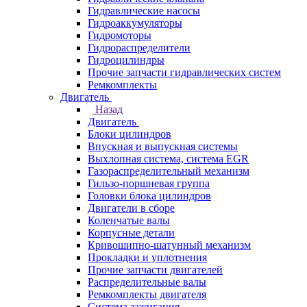
Гидравлические насосы
Гидроаккумуляторы
Гидромоторы
Гидрораспределители
Гидроцилиндры
Прочие запчасти гидравлических систем
Ремкомплекты
Двигатель
Назад
Двигатель
Блоки цилиндров
Впускная и выпускная системы
Выхлопная система, система EGR
Газораспределительный механизм
Гильзо-поршневая группа
Головки блока цилиндров
Двигатели в сборе
Коленчатые валы
Корпусные детали
Кривошипно-шатунный механизм
Прокладки и уплотнения
Прочие запчасти двигателей
Распределительные валы
Ремкомплекты двигателя
Система зажигания