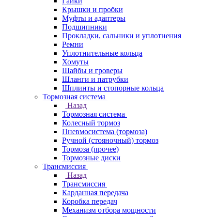
Гайки
Крышки и пробки
Муфты и адаптеры
Подшипники
Прокладки, сальники и уплотнения
Ремни
Уплотнительные кольца
Хомуты
Шайбы и гроверы
Шланги и патрубки
Шплинты и стопорные кольца
Тормозная система
Назад
Тормозная система
Колесный тормоз
Пневмосиcтема (тормоза)
Ручной (стояночный) тормоз
Тормоза (прочее)
Тормозные диски
Трансмиссия
Назад
Трансмиссия
Карданная передача
Коробка передач
Механизм отбора мощности