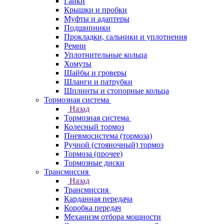
Гайки
Крышки и пробки
Муфты и адаптеры
Подшипники
Прокладки, сальники и уплотнения
Ремни
Уплотнительные кольца
Хомуты
Шайбы и гроверы
Шланги и патрубки
Шплинты и стопорные кольца
Тормозная система
Назад
Тормозная система
Колесный тормоз
Пневмосиcтема (тормоза)
Ручной (стояночный) тормоз
Тормоза (прочее)
Тормозные диски
Трансмиссия
Назад
Трансмиссия
Карданная передача
Коробка передач
Механизм отбора мощности