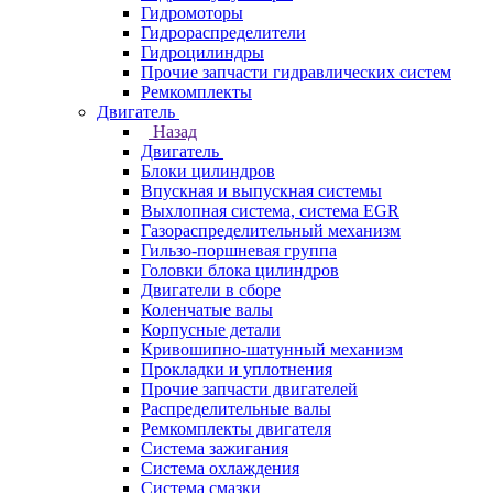
Гидромоторы
Гидрораспределители
Гидроцилиндры
Прочие запчасти гидравлических систем
Ремкомплекты
Двигатель
Назад
Двигатель
Блоки цилиндров
Впускная и выпускная системы
Выхлопная система, система EGR
Газораспределительный механизм
Гильзо-поршневая группа
Головки блока цилиндров
Двигатели в сборе
Коленчатые валы
Корпусные детали
Кривошипно-шатунный механизм
Прокладки и уплотнения
Прочие запчасти двигателей
Распределительные валы
Ремкомплекты двигателя
Система зажигания
Система охлаждения
Система смазки