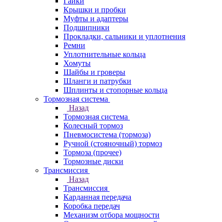
Гайки
Крышки и пробки
Муфты и адаптеры
Подшипники
Прокладки, сальники и уплотнения
Ремни
Уплотнительные кольца
Хомуты
Шайбы и гроверы
Шланги и патрубки
Шплинты и стопорные кольца
Тормозная система
Назад
Тормозная система
Колесный тормоз
Пневмосиcтема (тормоза)
Ручной (стояночный) тормоз
Тормоза (прочее)
Тормозные диски
Трансмиссия
Назад
Трансмиссия
Карданная передача
Коробка передач
Механизм отбора мощности