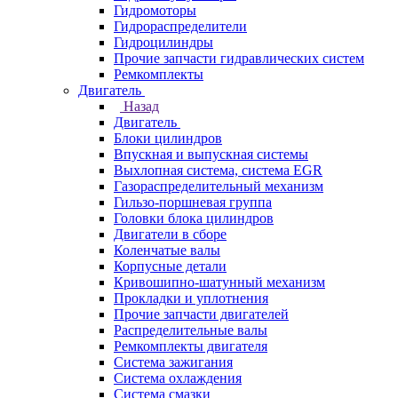
Гидромоторы
Гидрораспределители
Гидроцилиндры
Прочие запчасти гидравлических систем
Ремкомплекты
Двигатель
Назад
Двигатель
Блоки цилиндров
Впускная и выпускная системы
Выхлопная система, система EGR
Газораспределительный механизм
Гильзо-поршневая группа
Головки блока цилиндров
Двигатели в сборе
Коленчатые валы
Корпусные детали
Кривошипно-шатунный механизм
Прокладки и уплотнения
Прочие запчасти двигателей
Распределительные валы
Ремкомплекты двигателя
Система зажигания
Система охлаждения
Система смазки