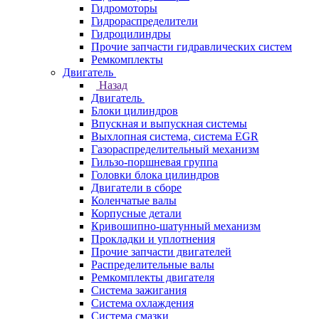
Гидромоторы
Гидрораспределители
Гидроцилиндры
Прочие запчасти гидравлических систем
Ремкомплекты
Двигатель
Назад
Двигатель
Блоки цилиндров
Впускная и выпускная системы
Выхлопная система, система EGR
Газораспределительный механизм
Гильзо-поршневая группа
Головки блока цилиндров
Двигатели в сборе
Коленчатые валы
Корпусные детали
Кривошипно-шатунный механизм
Прокладки и уплотнения
Прочие запчасти двигателей
Распределительные валы
Ремкомплекты двигателя
Система зажигания
Система охлаждения
Система смазки