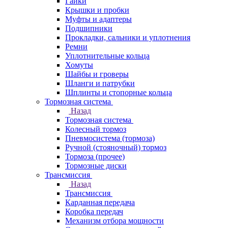
Гайки
Крышки и пробки
Муфты и адаптеры
Подшипники
Прокладки, сальники и уплотнения
Ремни
Уплотнительные кольца
Хомуты
Шайбы и гроверы
Шланги и патрубки
Шплинты и стопорные кольца
Тормозная система
Назад
Тормозная система
Колесный тормоз
Пневмосиcтема (тормоза)
Ручной (стояночный) тормоз
Тормоза (прочее)
Тормозные диски
Трансмиссия
Назад
Трансмиссия
Карданная передача
Коробка передач
Механизм отбора мощности