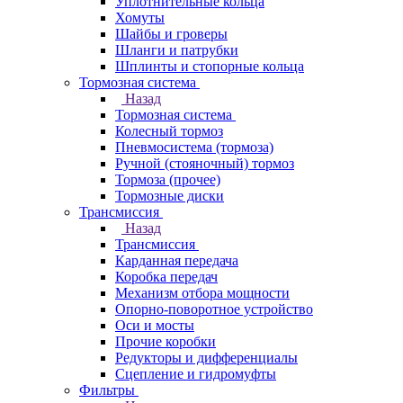
Уплотнительные кольца
Хомуты
Шайбы и гроверы
Шланги и патрубки
Шплинты и стопорные кольца
Тормозная система
Назад
Тормозная система
Колесный тормоз
Пневмосиcтема (тормоза)
Ручной (стояночный) тормоз
Тормоза (прочее)
Тормозные диски
Трансмиссия
Назад
Трансмиссия
Карданная передача
Коробка передач
Механизм отбора мощности
Опорно-поворотное устройство
Оси и мосты
Прочие коробки
Редукторы и дифференциалы
Сцепление и гидромуфты
Фильтры