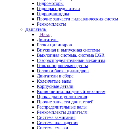
Гидромоторы
Гидрораспределители
Гидроцилиндры
Прочие запчасти гидравлических систем
Ремкомплекты
Двигатель
Назад
Двигатель
Блоки цилиндров
Впускная и выпускная системы
Выхлопная система, система EGR
Газораспределительный механизм
Гильзо-поршневая группа
Головки блока цилиндров
Двигатели в сборе
Коленчатые валы
Корпусные детали
Кривошипно-шатунный механизм
Прокладки и уплотнения
Прочие запчасти двигателей
Распределительные валы
Ремкомплекты двигателя
Система зажигания
Система охлаждения
Система смазки