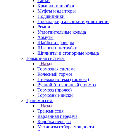
Гайки
Крышки и пробки
Муфты и адаптеры
Подшипники
Прокладки, сальники и уплотнения
Ремни
Уплотнительные кольца
Хомуты
Шайбы и гроверы
Шланги и патрубки
Шплинты и стопорные кольца
Тормозная система
Назад
Тормозная система
Колесный тормоз
Пневмосиcтема (тормоза)
Ручной (стояночный) тормоз
Тормоза (прочее)
Тормозные диски
Трансмиссия
Назад
Трансмиссия
Карданная передача
Коробка передач
Механизм отбора мощности