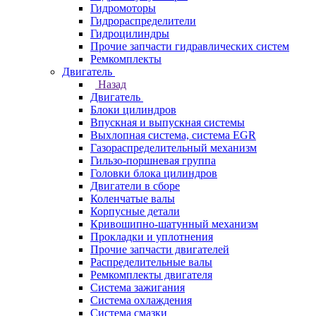
Гидромоторы
Гидрораспределители
Гидроцилиндры
Прочие запчасти гидравлических систем
Ремкомплекты
Двигатель
Назад
Двигатель
Блоки цилиндров
Впускная и выпускная системы
Выхлопная система, система EGR
Газораспределительный механизм
Гильзо-поршневая группа
Головки блока цилиндров
Двигатели в сборе
Коленчатые валы
Корпусные детали
Кривошипно-шатунный механизм
Прокладки и уплотнения
Прочие запчасти двигателей
Распределительные валы
Ремкомплекты двигателя
Система зажигания
Система охлаждения
Система смазки