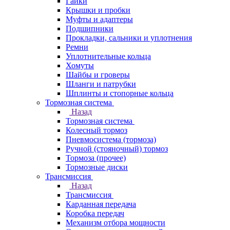
Гайки
Крышки и пробки
Муфты и адаптеры
Подшипники
Прокладки, сальники и уплотнения
Ремни
Уплотнительные кольца
Хомуты
Шайбы и гроверы
Шланги и патрубки
Шплинты и стопорные кольца
Тормозная система
Назад
Тормозная система
Колесный тормоз
Пневмосиcтема (тормоза)
Ручной (стояночный) тормоз
Тормоза (прочее)
Тормозные диски
Трансмиссия
Назад
Трансмиссия
Карданная передача
Коробка передач
Механизм отбора мощности