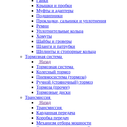
Гайки
Крышки и пробки
Муфты и адаптеры
Подшипники
Прокладки, сальники и уплотнения
Ремни
Уплотнительные кольца
Хомуты
Шайбы и гроверы
Шланги и патрубки
Шплинты и стопорные кольца
Тормозная система
Назад
Тормозная система
Колесный тормоз
Пневмосиcтема (тормоза)
Ручной (стояночный) тормоз
Тормоза (прочее)
Тормозные диски
Трансмиссия
Назад
Трансмиссия
Карданная передача
Коробка передач
Механизм отбора мощности