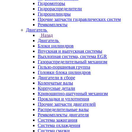
Гидромоторы
Гидрораспределители
Гидроцилиндры
Прочие запчасти гидравлических систем
Ремкомплекты
Двигатель
Назад
Двигатель
Блоки цилиндров
Впускная и выпускная системы
Выхлопная система, система EGR
Газораспределительный механизм
Гильзо-поршневая группа
Головки блока цилиндров
Двигатели в сборе
Коленчатые валы
Корпусные детали
Кривошипно-шатунный механизм
Прокладки и уплотнения
Прочие запчасти двигателей
Распределительные валы
Ремкомплекты двигателя
Система зажигания
Система охлаждения
Система смазки