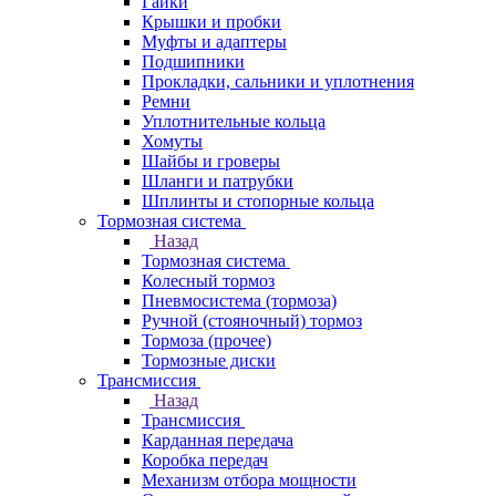
Гайки
Крышки и пробки
Муфты и адаптеры
Подшипники
Прокладки, сальники и уплотнения
Ремни
Уплотнительные кольца
Хомуты
Шайбы и гроверы
Шланги и патрубки
Шплинты и стопорные кольца
Тормозная система
Назад
Тормозная система
Колесный тормоз
Пневмосиcтема (тормоза)
Ручной (стояночный) тормоз
Тормоза (прочее)
Тормозные диски
Трансмиссия
Назад
Трансмиссия
Карданная передача
Коробка передач
Механизм отбора мощности