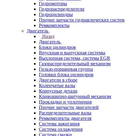
Гидромоторы
Гидрораспределители
Гидроцилиндры
Прочие запчасти гидравлических систем
Ремкомплекты
Двигатель
Назад
Двигатель
Блоки цилиндров
Впускная и выпускная системы
Выхлопная система, система EGR
Газораспределительный механизм
Гильзо-поршневая группа
Головки блока цилиндров
Двигатели в сборе
Коленчатые валы
Корпусные детали
Кривошипно-шатунный механизм
Прокладки и уплотнения
Прочие запчасти двигателей
Распределительные валы
Ремкомплекты двигателя
Система зажигания
Система охлаждения
Система смазки