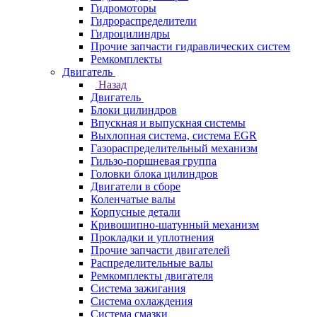
Гидромоторы
Гидрораспределители
Гидроцилиндры
Прочие запчасти гидравлических систем
Ремкомплекты
Двигатель
Назад
Двигатель
Блоки цилиндров
Впускная и выпускная системы
Выхлопная система, система EGR
Газораспределительный механизм
Гильзо-поршневая группа
Головки блока цилиндров
Двигатели в сборе
Коленчатые валы
Корпусные детали
Кривошипно-шатунный механизм
Прокладки и уплотнения
Прочие запчасти двигателей
Распределительные валы
Ремкомплекты двигателя
Система зажигания
Система охлаждения
Система смазки