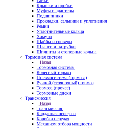
Гайки
Крышки и пробки
Муфты и адаптеры
Подшипники
Прокладки, сальники и уплотнения
Ремни
Уплотнительные кольца
Хомуты
Шайбы и гроверы
Шланги и патрубки
Шплинты и стопорные кольца
Тормозная система
Назад
Тормозная система
Колесный тормоз
Пневмосиcтема (тормоза)
Ручной (стояночный) тормоз
Тормоза (прочее)
Тормозные диски
Трансмиссия
Назад
Трансмиссия
Карданная передача
Коробка передач
Механизм отбора мощности