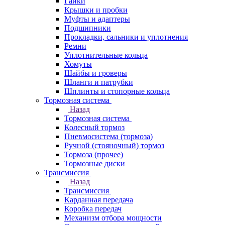
Гайки
Крышки и пробки
Муфты и адаптеры
Подшипники
Прокладки, сальники и уплотнения
Ремни
Уплотнительные кольца
Хомуты
Шайбы и гроверы
Шланги и патрубки
Шплинты и стопорные кольца
Тормозная система
Назад
Тормозная система
Колесный тормоз
Пневмосиcтема (тормоза)
Ручной (стояночный) тормоз
Тормоза (прочее)
Тормозные диски
Трансмиссия
Назад
Трансмиссия
Карданная передача
Коробка передач
Механизм отбора мощности