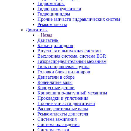
Гидромоторы
Гидрораспределители
Гидроцилиндры
Прочие запчасти гидравлических систем
Ремкомплекты
Двигатель
Назад
Двигатель
Блоки цилиндров
Впускная и выпускная системы
Выхлопная система, система EGR
Газораспределительный механизм
Гильзо-поршневая группа
Головки блока цилиндров
Двигатели в сборе
Коленчатые валы
Корпусные детали
Кривошипно-шатунный механизм
Прокладки и уплотнения
Прочие запчасти двигателей
Распределительные валы
Ремкомплекты двигателя
Система зажигания
Система охлаждения
Система смазки