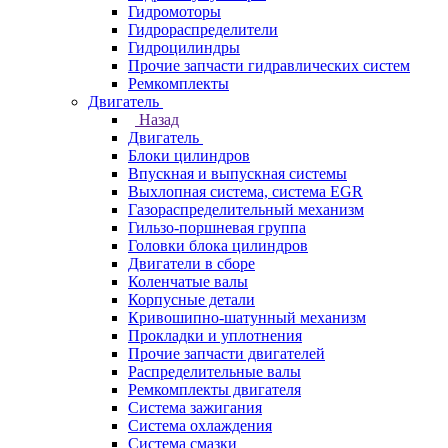
Гидромоторы
Гидрораспределители
Гидроцилиндры
Прочие запчасти гидравлических систем
Ремкомплекты
Двигатель
Назад
Двигатель
Блоки цилиндров
Впускная и выпускная системы
Выхлопная система, система EGR
Газораспределительный механизм
Гильзо-поршневая группа
Головки блока цилиндров
Двигатели в сборе
Коленчатые валы
Корпусные детали
Кривошипно-шатунный механизм
Прокладки и уплотнения
Прочие запчасти двигателей
Распределительные валы
Ремкомплекты двигателя
Система зажигания
Система охлаждения
Система смазки