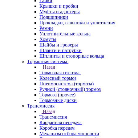
Гайки
Крышки и пробки
Муфты и адаптеры
Подшипники
Прокладки, сальники и уплотнения
Ремни
Уплотнительные кольца
Хомуты
Шайбы и гроверы
Шланги и патрубки
Шплинты и стопорные кольца
Тормозная система
Назад
Тормозная система
Колесный тормоз
Пневмосиcтема (тормоза)
Ручной (стояночный) тормоз
Тормоза (прочее)
Тормозные диски
Трансмиссия
Назад
Трансмиссия
Карданная передача
Коробка передач
Механизм отбора мощности