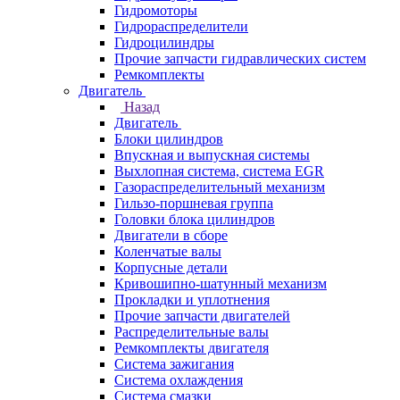
Гидромоторы
Гидрораспределители
Гидроцилиндры
Прочие запчасти гидравлических систем
Ремкомплекты
Двигатель
Назад
Двигатель
Блоки цилиндров
Впускная и выпускная системы
Выхлопная система, система EGR
Газораспределительный механизм
Гильзо-поршневая группа
Головки блока цилиндров
Двигатели в сборе
Коленчатые валы
Корпусные детали
Кривошипно-шатунный механизм
Прокладки и уплотнения
Прочие запчасти двигателей
Распределительные валы
Ремкомплекты двигателя
Система зажигания
Система охлаждения
Система смазки