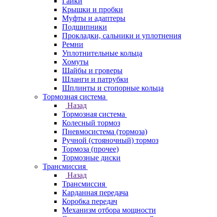
Гайки
Крышки и пробки
Муфты и адаптеры
Подшипники
Прокладки, сальники и уплотнения
Ремни
Уплотнительные кольца
Хомуты
Шайбы и гроверы
Шланги и патрубки
Шплинты и стопорные кольца
Тормозная система
Назад
Тормозная система
Колесный тормоз
Пневмосиcтема (тормоза)
Ручной (стояночный) тормоз
Тормоза (прочее)
Тормозные диски
Трансмиссия
Назад
Трансмиссия
Карданная передача
Коробка передач
Механизм отбора мощности