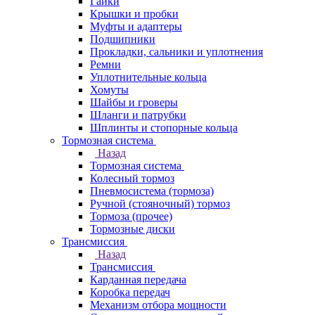
Гайки
Крышки и пробки
Муфты и адаптеры
Подшипники
Прокладки, сальники и уплотнения
Ремни
Уплотнительные кольца
Хомуты
Шайбы и гроверы
Шланги и патрубки
Шплинты и стопорные кольца
Тормозная система
Назад
Тормозная система
Колесный тормоз
Пневмосиcтема (тормоза)
Ручной (стояночный) тормоз
Тормоза (прочее)
Тормозные диски
Трансмиссия
Назад
Трансмиссия
Карданная передача
Коробка передач
Механизм отбора мощности