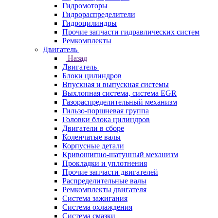
Гидромоторы
Гидрораспределители
Гидроцилиндры
Прочие запчасти гидравлических систем
Ремкомплекты
Двигатель
Назад
Двигатель
Блоки цилиндров
Впускная и выпускная системы
Выхлопная система, система EGR
Газораспределительный механизм
Гильзо-поршневая группа
Головки блока цилиндров
Двигатели в сборе
Коленчатые валы
Корпусные детали
Кривошипно-шатунный механизм
Прокладки и уплотнения
Прочие запчасти двигателей
Распределительные валы
Ремкомплекты двигателя
Система зажигания
Система охлаждения
Система смазки