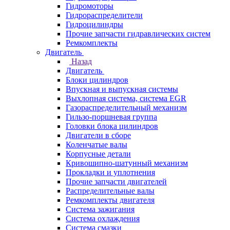
Гидромоторы
Гидрораспределители
Гидроцилиндры
Прочие запчасти гидравлических систем
Ремкомплекты
Двигатель
Назад
Двигатель
Блоки цилиндров
Впускная и выпускная системы
Выхлопная система, система EGR
Газораспределительный механизм
Гильзо-поршневая группа
Головки блока цилиндров
Двигатели в сборе
Коленчатые валы
Корпусные детали
Кривошипно-шатунный механизм
Прокладки и уплотнения
Прочие запчасти двигателей
Распределительные валы
Ремкомплекты двигателя
Система зажигания
Система охлаждения
Система смазки