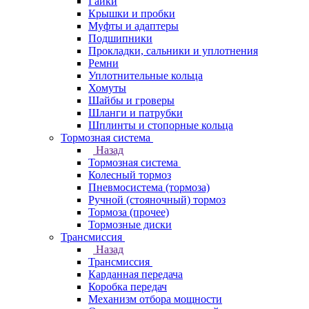
Гайки
Крышки и пробки
Муфты и адаптеры
Подшипники
Прокладки, сальники и уплотнения
Ремни
Уплотнительные кольца
Хомуты
Шайбы и гроверы
Шланги и патрубки
Шплинты и стопорные кольца
Тормозная система
Назад
Тормозная система
Колесный тормоз
Пневмосиcтема (тормоза)
Ручной (стояночный) тормоз
Тормоза (прочее)
Тормозные диски
Трансмиссия
Назад
Трансмиссия
Карданная передача
Коробка передач
Механизм отбора мощности