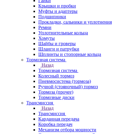
Гайки
Крышки и пробки
Муфты и адаптеры
Подшипники
Прокладки, сальники и уплотнения
Ремни
Уплотнительные кольца
Хомуты
Шайбы и гроверы
Шланги и патрубки
Шплинты и стопорные кольца
Тормозная система
Назад
Тормозная система
Колесный тормоз
Пневмосиcтема (тормоза)
Ручной (стояночный) тормоз
Тормоза (прочее)
Тормозные диски
Трансмиссия
Назад
Трансмиссия
Карданная передача
Коробка передач
Механизм отбора мощности