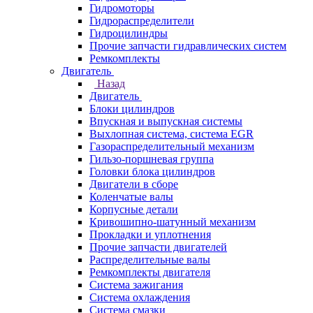
Гидромоторы
Гидрораспределители
Гидроцилиндры
Прочие запчасти гидравлических систем
Ремкомплекты
Двигатель
Назад
Двигатель
Блоки цилиндров
Впускная и выпускная системы
Выхлопная система, система EGR
Газораспределительный механизм
Гильзо-поршневая группа
Головки блока цилиндров
Двигатели в сборе
Коленчатые валы
Корпусные детали
Кривошипно-шатунный механизм
Прокладки и уплотнения
Прочие запчасти двигателей
Распределительные валы
Ремкомплекты двигателя
Система зажигания
Система охлаждения
Система смазки