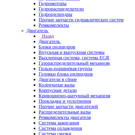
Гидромоторы
Гидрораспределители
Гидроцилиндры
Прочие запчасти гидравлических систем
Ремкомплекты
Двигатель
Назад
Двигатель
Блоки цилиндров
Впускная и выпускная системы
Выхлопная система, система EGR
Газораспределительный механизм
Гильзо-поршневая группа
Головки блока цилиндров
Двигатели в сборе
Коленчатые валы
Корпусные детали
Кривошипно-шатунный механизм
Прокладки и уплотнения
Прочие запчасти двигателей
Распределительные валы
Ремкомплекты двигателя
Система зажигания
Система охлаждения
Система смазки