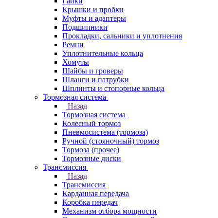
Гайки
Крышки и пробки
Муфты и адаптеры
Подшипники
Прокладки, сальники и уплотнения
Ремни
Уплотнительные кольца
Хомуты
Шайбы и гроверы
Шланги и патрубки
Шплинты и стопорные кольца
Тормозная система
Назад
Тормозная система
Колесный тормоз
Пневмосиcтема (тормоза)
Ручной (стояночный) тормоз
Тормоза (прочее)
Тормозные диски
Трансмиссия
Назад
Трансмиссия
Карданная передача
Коробка передач
Механизм отбора мощности