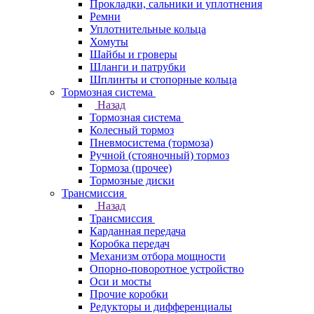
Прокладки, сальники и уплотнения
Ремни
Уплотнительные кольца
Хомуты
Шайбы и гроверы
Шланги и патрубки
Шплинты и стопорные кольца
Тормозная система
Назад
Тормозная система
Колесный тормоз
Пневмосиcтема (тормоза)
Ручной (стояночный) тормоз
Тормоза (прочее)
Тормозные диски
Трансмиссия
Назад
Трансмиссия
Карданная передача
Коробка передач
Механизм отбора мощности
Опорно-поворотное устройство
Оси и мосты
Прочие коробки
Редукторы и дифференциалы