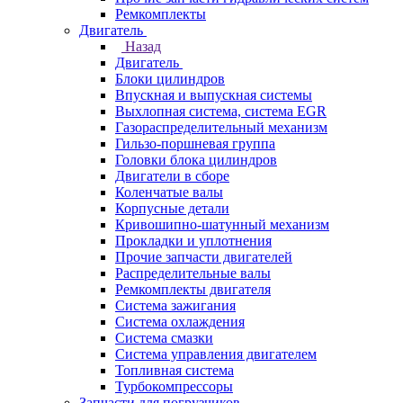
Ремкомплекты
Двигатель
Назад
Двигатель
Блоки цилиндров
Впускная и выпускная системы
Выхлопная система, система EGR
Газораспределительный механизм
Гильзо-поршневая группа
Головки блока цилиндров
Двигатели в сборе
Коленчатые валы
Корпусные детали
Кривошипно-шатунный механизм
Прокладки и уплотнения
Прочие запчасти двигателей
Распределительные валы
Ремкомплекты двигателя
Система зажигания
Система охлаждения
Система смазки
Система управления двигателем
Топливная система
Турбокомпрессоры
Запчасти для погрузчиков