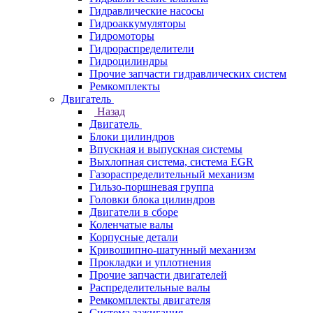
Гидравлические насосы
Гидроаккумуляторы
Гидромоторы
Гидрораспределители
Гидроцилиндры
Прочие запчасти гидравлических систем
Ремкомплекты
Двигатель
Назад
Двигатель
Блоки цилиндров
Впускная и выпускная системы
Выхлопная система, система EGR
Газораспределительный механизм
Гильзо-поршневая группа
Головки блока цилиндров
Двигатели в сборе
Коленчатые валы
Корпусные детали
Кривошипно-шатунный механизм
Прокладки и уплотнения
Прочие запчасти двигателей
Распределительные валы
Ремкомплекты двигателя
Система зажигания