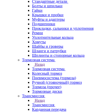
Стандартные детали
Болты и шпильки
Гайки
Крышки и пробки
Муфты и адаптеры
Подшипники
Прокладки, сальники и уплотнения
Ремни
Уплотнительные кольца
Хомуты
Шайбы и гроверы
Шланги и патрубки
Шплинты и стопорные кольца
Тормозная система
Назад
Тормозная система
Колесный тормоз
Пневмосиcтема (тормоза)
Ручной (стояночный) тормоз
Тормоза (прочее)
Тормозные диски
Трансмиссия
Назад
Трансмиссия
Карданная передача