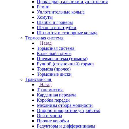
Прокладки, сальники и уплотнения
Ремни
Уплотнительные кольца
Хомуты
Шайбы и гроверы
Шланги и патрубки
Шплинты и стопорные кольца
Тормозная система
Назад
Тормозная система
Колесный тормоз
Пневмосиcтема (тормоза)
Ручной (стояночный) тормоз
Тормоза (прочее)
Тормозные диски
Трансмиссия
Назад
Трансмиссия
Карданная передача
Коробка передач
Механизм отбора мощности
Опорно-поворотное устройство
Оси и мосты
Прочие коробки
Редукторы и дифференциалы